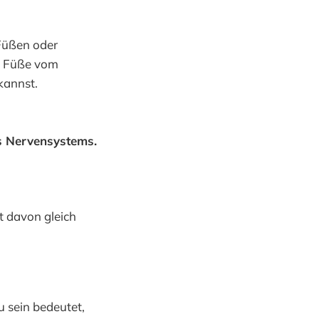
Füßen oder
ie Füße vom
kannst.
s Nervensystems.
et davon gleich
u sein bedeutet,