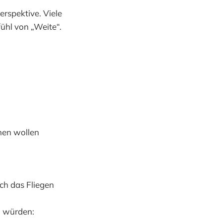
erspektive. Viele
ühl von „Weite“.
nen wollen
rch das Fliegen
n würden: