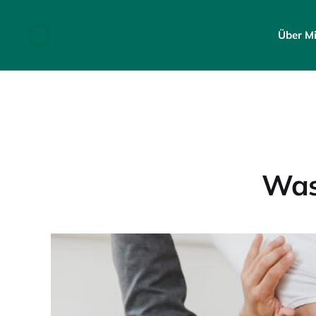
Über M
Was 