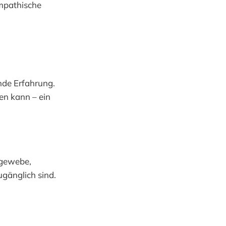
ympathische
nde Erfahrung.
en kann – ein
ngewebe,
ugänglich sind.