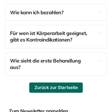
Lippmannstraße 59, Hinterhof Eingang 3, 22769 
Hamburg
Wie kann ich bezahlen?
Für wen ist Körperarbeit geeignet, 
gibt es Kontraindikationen?
Wie sieht die erste Behandlung 
aus?
Zurück zur Startseite
Zum Newsletter anmelden